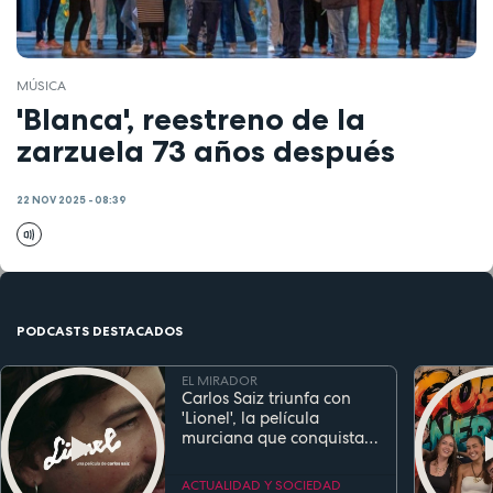
MÚSICA
'Blanca', reestreno de la
zarzuela 73 años después
22 NOV 2025 - 08:39
PODCASTS DESTACADOS
EL MIRADOR
Carlos Saiz triunfa con
'Lionel', la película
murciana que conquista
festivales antes de su
estreno
ACTUALIDAD Y SOCIEDAD