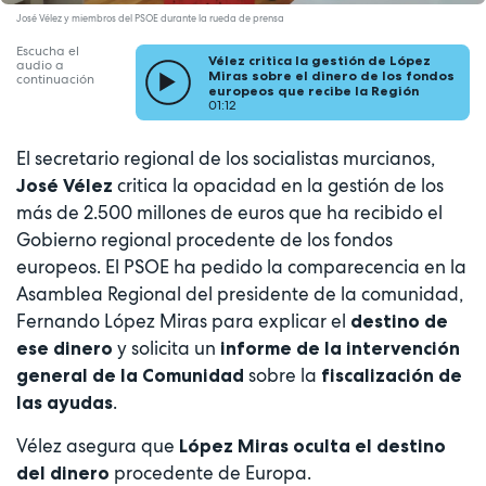
José Vélez y miembros del PSOE durante la rueda de prensa
Escucha el
Vélez critica la gestión de López
audio a
Miras sobre el dinero de los fondos
continuación
europeos que recibe la Región
01:12
El secretario regional de los socialistas murcianos,
critica la opacidad en la gestión de los
José Vélez
más de 2.500 millones de euros que ha recibido el
Gobierno regional procedente de los fondos
europeos. El PSOE ha pedido la comparecencia en la
Asamblea Regional del presidente de la comunidad,
Fernando López Miras para explicar el
destino de
y solicita un
ese dinero
informe de la intervención
sobre la
general de la Comunidad
fiscalización de
.
las ayudas
Vélez asegura que
López Miras oculta el destino
procedente de Europa.
del dinero