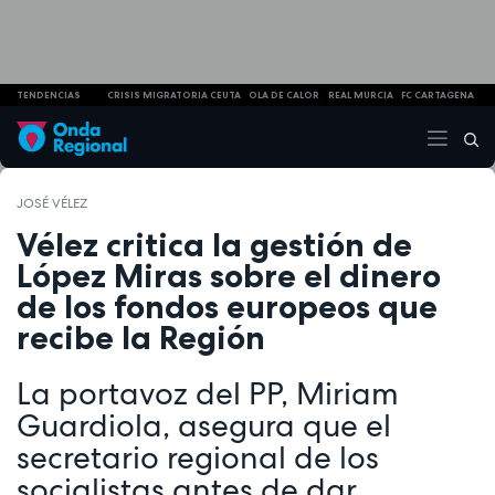
TENDENCIAS
CRISIS MIGRATORIA CEUTA
OLA DE CALOR
REAL MURCIA
FC CARTAGENA
JOSÉ VÉLEZ
Vélez critica la gestión de
López Miras sobre el dinero
de los fondos europeos que
recibe la Región
La portavoz del PP, Miriam
Guardiola, asegura que el
secretario regional de los
socialistas antes de dar