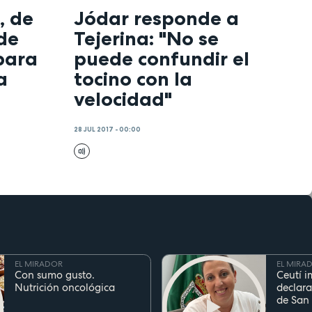
, de
Jódar responde a
de
Tejerina: "No se
para
puede confundir el
a
tocino con la
velocidad"
28 JUL 2017 - 00:00
EL MIRADOR
EL MIRA
Con sumo gusto.
Ceutí i
Nutrición oncológica
declara
de San