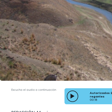
Escucha el audio a continuación
Autorizados 2
regantes
00:18