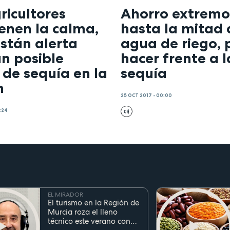
ricultores
Ahorro extremo
enen la calma,
hasta la mitad 
stán alerta
agua de riego, 
n posible
hacer frente a l
 de sequía en la
sequía
n
25 OCT 2017 - 00:00
:24
EL MIRADOR
El turismo en la Región de
Murcia roza el lleno
técnico este verano con