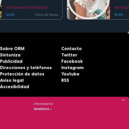
Fiesta d
Region
ACTUALIDAD Y SOCIEDAD
ACTUALI
12:39
Hace 22 horas
19:03
Sobre ORM
Contacto
Sintoniza
Twitter
Publicidad
Facebook
Direcciones y teléfonos
Instagram
Protección de datos
Youtube
Aviso legal
RSS
Accesibilidad
OTROS DIRECTOS:
OR MÚSICA