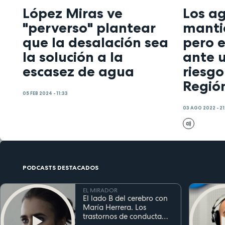
López Miras ve
Los ag
"perverso" plantear
manti
que la desalación sea
pero e
la solución a la
ante u
escasez de agua
riesgo
Regió
05 FEB 2024 - 11:33
03 AGO 2022 - 21
PODCASTS DESTACADOS
EL MIRADOR
El lado B del cerebro con
María Herrera. Los
trastornos de conducta