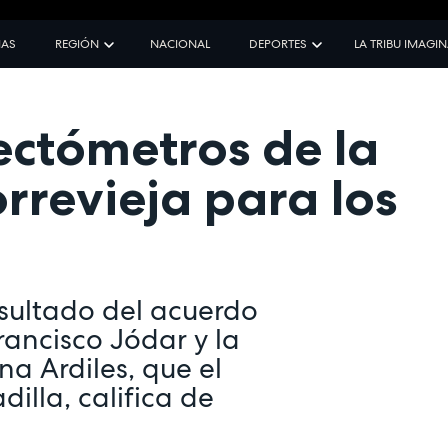
IAS
REGIÓN
NACIONAL
DEPORTES
LA TRIBU IMAGI
ectómetros de la
rrevieja para los
esultado del acuerdo
rancisco Jódar y la
na Ardiles, que el
illa, califica de