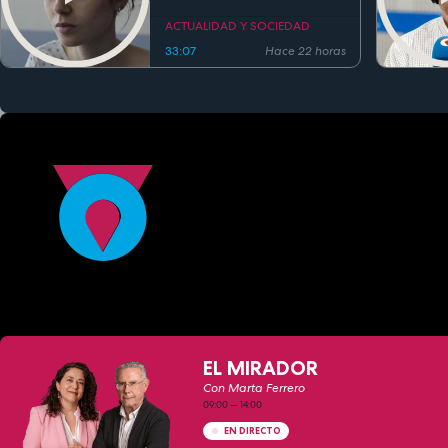
alimentaria
ACTUALIDAD Y SOCIEDAD
33:07
Hace 22 horas
EL MIRADOR
Con Marta Ferrero
09:00
—
14:00
EN DIRECTO