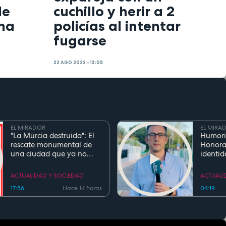
de
cuchillo y herir a 2
ena
policías al intentar
fugarse
22 AGO 2022 - 13:05
EL MIRADOR
EL MIRA
"La Murcia destruida": El
Humori
rescate monumental de
Honora
una ciudad que ya no
identid
existe
el inge
Cierva 
ACTUALIDAD Y SOCIEDAD
ACTUALI
gentili
17:56
Hace 14 horas
04:19