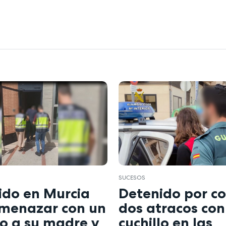
SUCESOS
ido en Murcia
Detenido por c
amenazar con un
dos atracos con
lo a su madre y
cuchillo en las