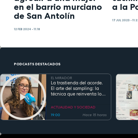
en el barrio murciano
a la P
de San Antolín
17 JUL 2023 - 11:2
12 FEB 2024 - 11:18
PODCASTS DESTACADOS
EL MIRADOR
La trastienda del acorde.
El arte del sampling: la
técnica que reinventa los
clásicos en la música
actual
ACTUALIDAD Y SOCIEDAD
19:00
Hace 15 horas