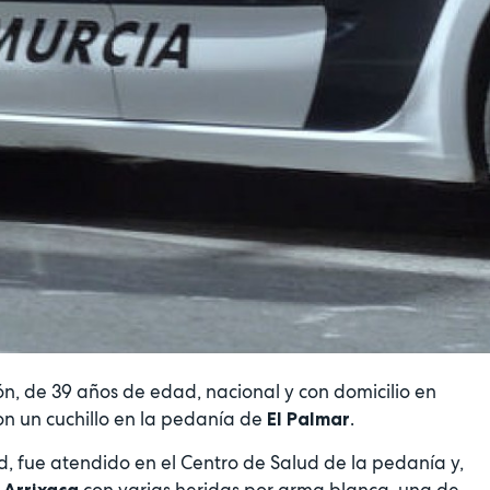
n, de 39 años de edad, nacional y con domicilio en
on un cuchillo en la pedanía de
.
El Palmar
, fue atendido en el Centro de Salud de la pedanía y,
a
con varias heridas por arma blanca, una de
Arrixaca