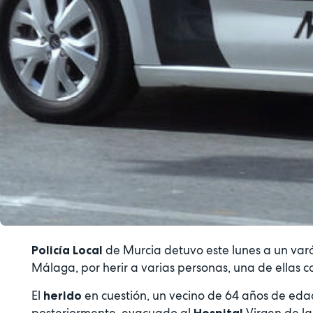
de Murcia detuvo este lunes a un varó
Policía Local
Málaga, por herir a varias personas, una de ellas c
El
en cuestión, un vecino de 64 años de edad
herido
posteriormente, evacuado al
Virgen de l
Hospital