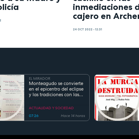
olicía
inmediaciones 
cajero en Arch
2
24 OCT 2022 - 12:31
EL MIRADOR
Monteagudo se convierte
en el epicentro del eclipse
y las tradiciones con las
fiestas de San Cayetano
ACTUALIDAD Y SOCIEDAD
07:26
Hace 14 horas