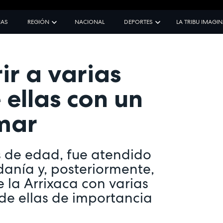
IAS
REGIÓN
NACIONAL
DEPORTES
LA TRIBU IMAGI
ir a varias
 ellas con un
lmar
s de edad, fue atendido
danía y, posteriormente,
 la Arrixaca con varias
de ellas de importancia