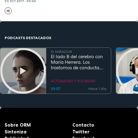
04 OCT 2017 - 00:00
PODCASTS DESTACADOS
EL MIRADOR
El lado B del cerebro con
María Herrera. Los
trastornos de conducta
alimentaria
ACTUALIDAD Y SOCIEDAD
33:07
Hace 1 día
Sobre ORM
Contacto
Sintoniza
Twitter