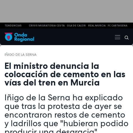
TENDENCIAS
CRISIS MIGRATORIA CEUTA
OLA DE CALOR
REAL MURCIA
FC CARTAGENA
IÑIGO DE LA SERNA
El ministro denuncia la
colocación de cemento en las
vías del tren en Murcia
Iñigo de la Serna ha explicado
que tras la protesta de ayer se
encontraron restos de cemento
y ladrillos que "hubieran podido
producir una desgracia"