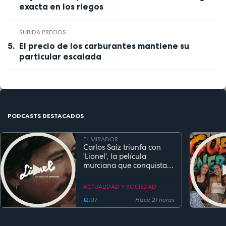
exacta en los riegos
SUBIDA PRECIOS
El precio de los carburantes mantiene su
particular escalada
PODCASTS DESTACADOS
EL MIRADOR
Carlos Saiz triunfa con
'Lionel', la película
murciana que conquista
festivales antes de su
estreno
ACTUALIDAD Y SOCIEDAD
12:07
Hace 21 horas