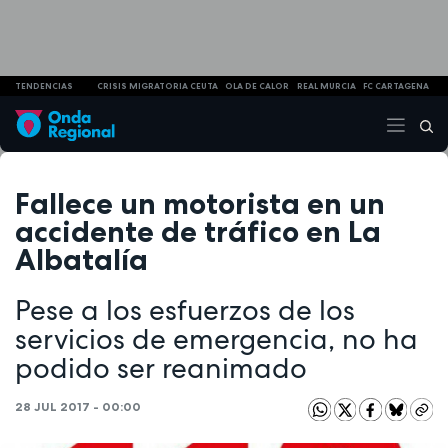
TENDENCIAS
CRISIS MIGRATORIA CEUTA
OLA DE CALOR
REAL MURCIA
FC CARTAGENA
Fallece un motorista en un
accidente de tráfico en La
Albatalía
Pese a los esfuerzos de los
servicios de emergencia, no ha
podido ser reanimado
28 JUL 2017 - 00:00