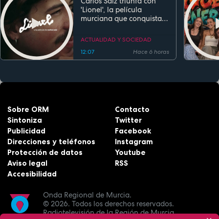
Carlos Saiz triunfa con
'Lionel', la película
murciana que conquista
festivales antes de su
estreno
ACTUALIDAD Y SOCIEDAD
12:07
Hace 6 horas
Sobre ORM
Contacto
Sintoniza
Twitter
Publicidad
Facebook
Direcciones y teléfonos
Instagram
Protección de datos
Youtube
Aviso legal
RSS
Accesibilidad
Onda Regional de Murcia.
© 2026.
Todos los derechos reservados.
Radiotelevisión de la Región de Murcia.