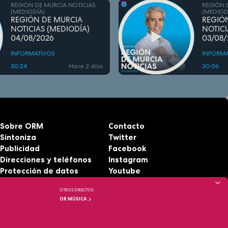
REGIÓN DE MURCIA NOTICIAS
REGIÓN 
(MEDIODÍA)
(MEDIOD
REGIÓN DE MURCIA
REGIÓ
NOTICIAS (MEDIODÍA)
NOTICI
04/08/2026
03/08/
INFORMATIVOS
INFORMA
30:24
Hace 2 días
30:06
Sobre ORM
Contacto
Sintoniza
Twitter
Publicidad
Facebook
Direcciones y teléfonos
Instagram
Protección de datos
Youtube
Aviso legal
RSS
OTROS DIRECTOS:
Accesibilidad
OR MÚSICA