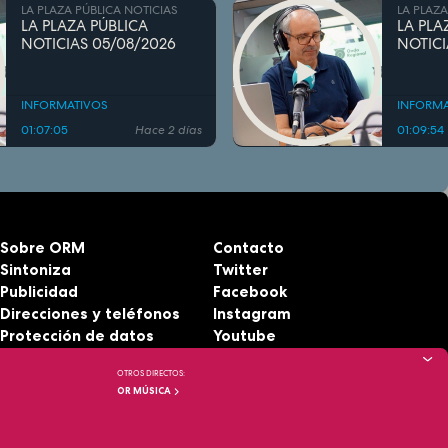
LA PLAZA PÚBLICA NOTICIAS
LA PLAZA
LA PLAZA PÚBLICA
LA PLA
NOTICIAS 05/08/2026
NOTICI
INFORMATIVOS
INFORMA
01:07:05
Hace 2 días
01:09:54
Sobre ORM
Contacto
Sintoniza
Twitter
Publicidad
Facebook
Direcciones y teléfonos
Instagram
Protección de datos
Youtube
Aviso legal
RSS
OTROS DIRECTOS:
Accesibilidad
OR MÚSICA