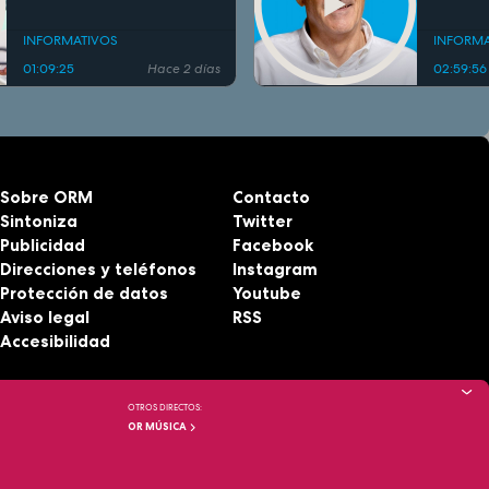
INFORMATIVOS
INFORMA
01:09:25
Hace 2 días
02:59:56
Sobre ORM
Contacto
Sintoniza
Twitter
Publicidad
Facebook
Direcciones y teléfonos
Instagram
Protección de datos
Youtube
Aviso legal
RSS
Accesibilidad
OTROS DIRECTOS:
OR MÚSICA