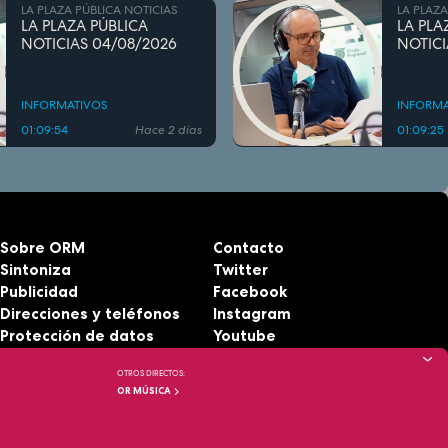
LA PLAZA PÚBLICA NOTICIAS
LA PLAZA
LA PLAZA PÚBLICA
LA PLA
NOTICIAS 04/08/2026
NOTICI
INFORMATIVOS
INFORMA
01:09:54
Hace 2 días
01:09:25
Sobre ORM
Contacto
Sintoniza
Twitter
Publicidad
Facebook
Direcciones y teléfonos
Instagram
Protección de datos
Youtube
Aviso legal
RSS
OTROS DIRECTOS:
Accesibilidad
OR MÚSICA