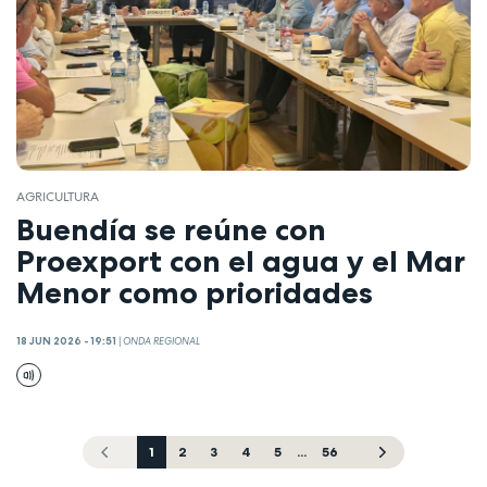
AGRICULTURA
Buendía se reúne con
Proexport con el agua y el Mar
Menor como prioridades
18 JUN 2026 - 19:51
|
ONDA REGIONAL
1
2
3
4
5
...
56