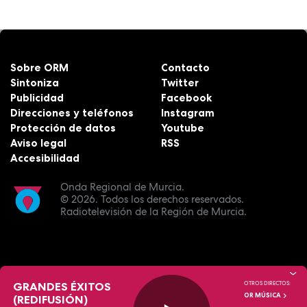
Sobre ORM
Contacto
Sintoniza
Twitter
Publicidad
Facebook
Direcciones y teléfonos
Instagram
Protección de datos
Youtube
Aviso legal
RSS
Accesibilidad
Onda Regional de Murcia.
© 2026.
Todos los derechos reservados.
Radiotelevisión de la Región de Murcia.
GRANDES ÉXITOS
OTROS DIRECTOS:
OR MÚSICA
(REDIFUSIÓN)