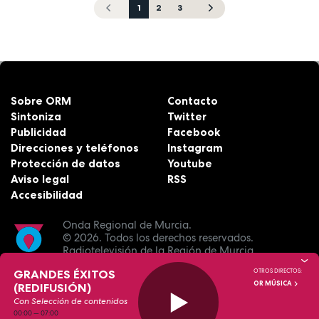
1
2
3
Sobre ORM
Contacto
Sintoniza
Twitter
Publicidad
Facebook
Direcciones y teléfonos
Instagram
Protección de datos
Youtube
Aviso legal
RSS
Accesibilidad
Onda Regional de Murcia.
© 2026.
Todos los derechos reservados.
Radiotelevisión de la Región de Murcia.
GRANDES ÉXITOS
OTROS DIRECTOS:
OR MÚSICA
(REDIFUSIÓN)
Con Selección de contenidos
00:00
—
07:00