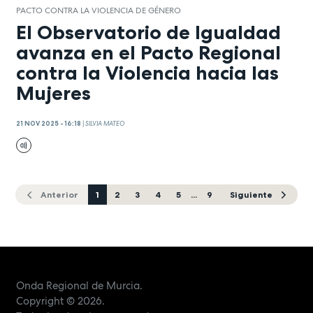
PACTO CONTRA LA VIOLENCIA DE GÉNERO
El Observatorio de Igualdad
avanza en el Pacto Regional
contra la Violencia hacia las
Mujeres
21 NOV 2025 - 16:18
|
SILVIA MATEO
Anterior
1
2
3
4
5
...
9
Siguiente
Onda Regional de Murcia.
Copyright
© 2026.