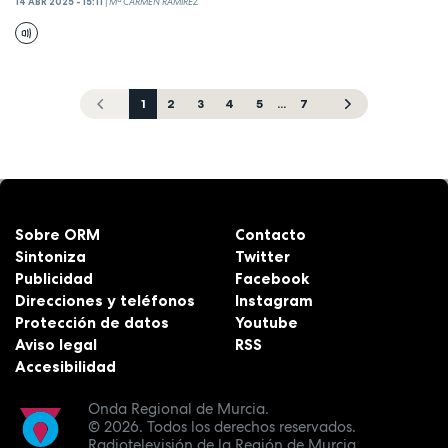
14 ABR 2025 - 15:11
|
Mª CARMEN RAMÍREZ
1
2
3
4
5
...
7
Sobre ORM
Contacto
Sintoniza
Twitter
Publicidad
Facebook
Direcciones y teléfonos
Instagram
Protección de datos
Youtube
Aviso legal
RSS
Accesibilidad
Onda Regional de Murcia.
© 2026.
Todos los derechos reservados.
Radiotelevisión de la Región de Murcia.