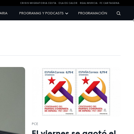
CRISIS MIGRATORIA CEUTA
OLA DE CALOR
REAL MURCIA
FC CARTAGENA
NARIA
PROGRAMAS Y PODCASTS
PROGRAMACIÓN
PCE
El viernes se agotó el