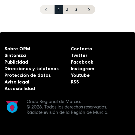
1
2
3
Sobre ORM
Contacto
Sintoniza
Twitter
Publicidad
Facebook
Direcciones y teléfonos
Instagram
Protección de datos
Youtube
Aviso legal
RSS
Accesibilidad
Onda Regional de Murcia.
© 2026.
Todos los derechos reservados.
Radiotelevisión de la Región de Murcia.