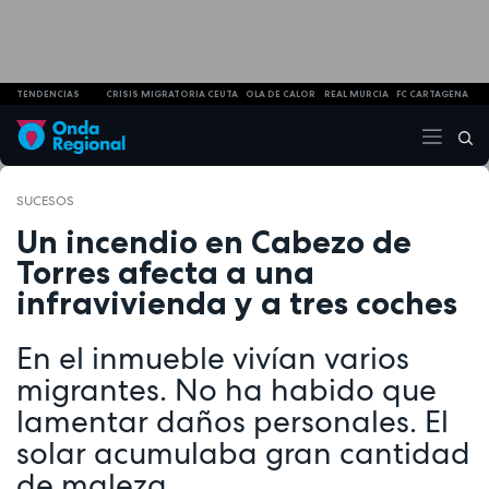
TENDENCIAS
CRISIS MIGRATORIA CEUTA
OLA DE CALOR
REAL MURCIA
FC CARTAGENA
SUCESOS
Un incendio en Cabezo de
Torres afecta a una
infravivienda y a tres coches
En el inmueble vivían varios
migrantes. No ha habido que
lamentar daños personales. El
solar acumulaba gran cantidad
de maleza