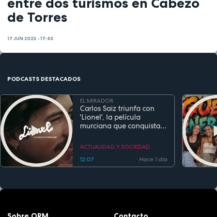
entre dos turismos en Cabezo
de Torres
17 JUN 2023 - 17:43
PODCASTS DESTACADOS
EL MIRADOR
Carlos Saiz triunfa con
'Lionel', la película
murciana que conquista
festivales antes de su
estreno
ACTUALIDAD Y SOCIEDAD
12:07
Hace 1 día
Sobre ORM
Contacto