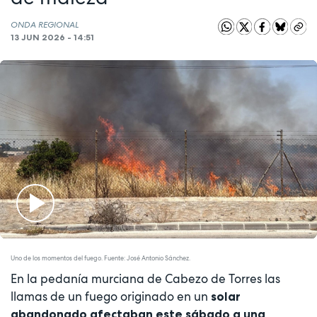
ONDA REGIONAL
13 JUN 2026 - 14:51
Play
Video
Uno de los momentos del fuego. Fuente: José Antonio Sánchez.
En la pedanía murciana de Cabezo de Torres las
llamas de un fuego originado en un
solar
abandonado afectaban este sábado a una