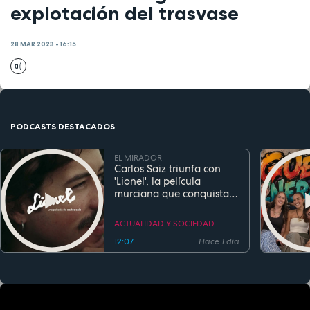
explotación del trasvase
28 MAR 2023 - 16:15
PODCASTS DESTACADOS
EL MIRADOR
Carlos Saiz triunfa con
'Lionel', la película
murciana que conquista
festivales antes de su
estreno
ACTUALIDAD Y SOCIEDAD
12:07
Hace 1 día