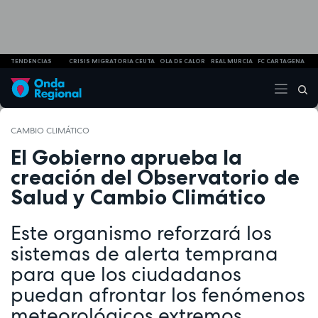
TENDENCIAS
CRISIS MIGRATORIA CEUTA
OLA DE CALOR
REAL MURCIA
FC CARTAGENA
CAMBIO CLIMÁTICO
El Gobierno aprueba la
creación del Observatorio de
Salud y Cambio Climático
Este organismo reforzará los
sistemas de alerta temprana
para que los ciudadanos
puedan afrontar los fenómenos
meteorológicos extremos