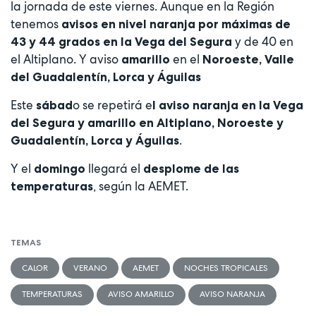
la jornada de este viernes. Aunque en la Región
tenemos
avisos en nivel naranja por máximas de
y de 40 en
43 y 44 grados en la Vega del Segura
el Altiplano. Y aviso
en el
amarillo
Noroeste, Valle
del Guadalentín, Lorca y Águilas
Este
o se repetirá e
sábad
l aviso naranja en la Vega
del Segura y amarillo en Altiplano, Noroeste y
.
Guadalentín, Lorca y Águilas
Y el
llegará el
domingo
desplome de las
, según la AEMET.
temperaturas
TEMAS
CALOR
VERANO
AEMET
NOCHES TROPICALES
TEMPERATURAS
AVISO AMARILLO
AVISO NARANJA