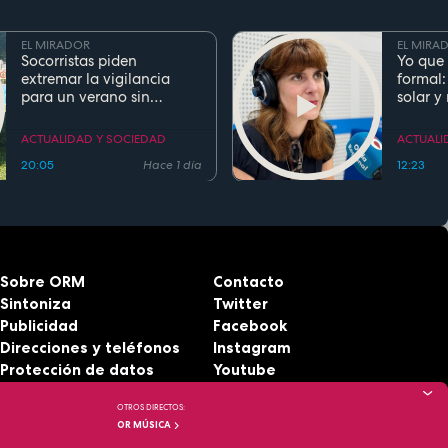
EL MIRADOR
EL MIRA
Socorristas piden
Yo que 
extremar la vigilancia
formal:
para un verano sin
solar y
ahogamientos. Conoce la
regla de los 5 segundos
ACTUALIDAD Y SOCIEDAD
ACTUALI
20:05
Hace 1 día
12:23
Sobre ORM
Contacto
Sintoniza
Twitter
Publicidad
Facebook
Direcciones y teléfonos
Instagram
Protección de datos
Youtube
Aviso legal
RSS
OTROS DIRECTOS:
Accesibilidad
OR MÚSICA