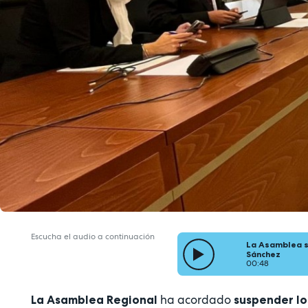
Escucha el audio a continuación
La Asamblea s
Sánchez
00:48
ha acordado
La Asamblea Regional
suspender lo