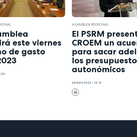
GIONAL
ASAMBLEA REGIONAL
amblea
El PSRM presen
rá este viernes
CROEM un acue
ho de gasto
para sacar ade
2023
los presupuesto
autonómicos
0:39
25 NOV 2024 - 14:19