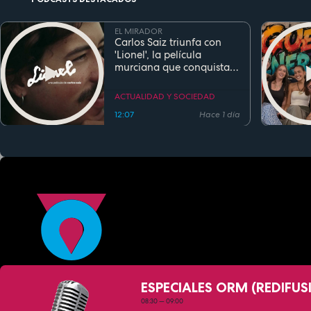
EL MIRADOR
Carlos Saiz triunfa con
'Lionel', la película
murciana que conquista
festivales antes de su
estreno
ACTUALIDAD Y SOCIEDAD
12:07
Hace 1 día
ESPECIALES ORM (REDIFUS
08:30
—
09:00