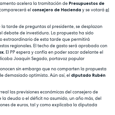
rlamento acelera la tramitación de
Presupuestos de
 comparecerá el
y se votará
el
consejero de Hacienda
e la tarde de preguntas al presidente, se desplazan
 el debate de investidura. La propuesta ha sido
o extraordinario de esta tarde que permitirá
estos regionales. El techo de gasto será aprobado con
. El PP espera y confía en poder sacar adelante el
ox
plicaba Joaquín Segado, portavoz popular
reconocen sin embargo que no comparten la propuesta
n de demasiado optimista. Aún así, el
diputado Rubén
irreal las previsiones económicas del consejero de
 la deuda o el déficit no asumido, un año más, del
lones de euros, tal y como explicaba la diputada