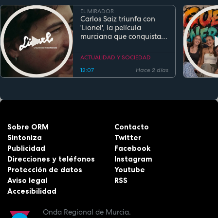
EL MIRADOR
Carlos Saiz triunfa con
'Lionel', la película
murciana que conquista
festivales antes de su
estreno
ACTUALIDAD Y SOCIEDAD
12:07
Hace 2 días
Sobre ORM
Contacto
Sintoniza
Twitter
Publicidad
Facebook
Direcciones y teléfonos
Instagram
Protección de datos
Youtube
Aviso legal
RSS
Accesibilidad
Onda Regional de Murcia.