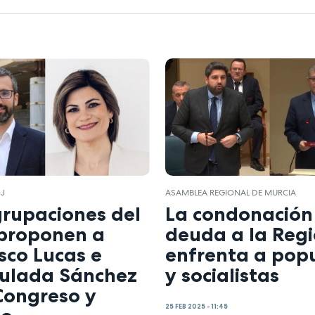
3J
ASAMBLEA REGIONAL DE MURCIA
grupaciones del
La condonación
proponen a
deuda a la Reg
sco Lucas e
enfrenta a pop
ulada Sánchez
y socialistas
Congreso y
25 FEB 2025 - 11:45