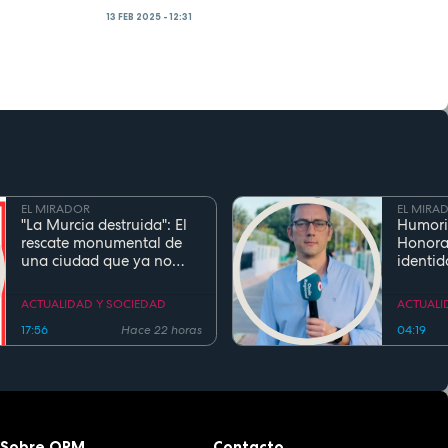
13 FEB 2025 - 12:31
EL MIRADOR
EL MIRA
"La Murcia destruida": El
Humori
rescate monumental de
Honora
una ciudad que ya no
identid
existe
el inge
Cierva 
ACTUALIDAD Y SOCIEDAD
ACTUALI
gentili
17:56
Hace 22 horas
04:19
Sobre ORM
Contacto