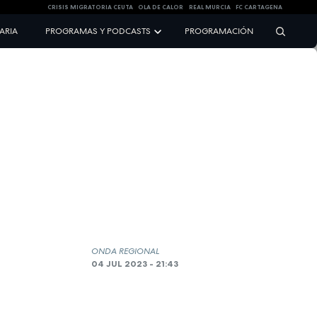
CRISIS MIGRATORIA CEUTA
OLA DE CALOR
REAL MURCIA
FC CARTAGENA
NARIA
PROGRAMAS Y PODCASTS
PROGRAMACIÓN
ONDA REGIONAL
04 JUL 2023 - 21:43