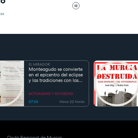
do
:30
EL MIRADOR
Monteagudo se convierte
en el epicentro del eclipse
y las tradiciones con las
fiestas de San Cayetano
ACTUALIDAD Y SOCIEDAD
07:26
Hace 22 horas
Onda Regional de Murcia.