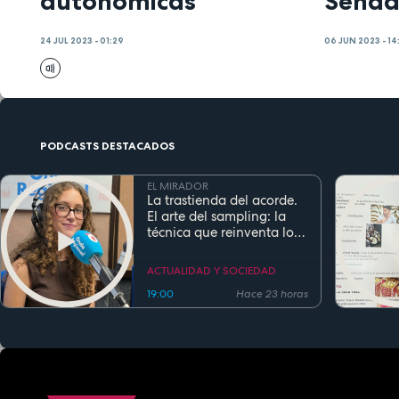
autonómicas
Sena
24 JUL 2023 - 01:29
06 JUN 2023 - 14
PODCASTS DESTACADOS
EL MIRADOR
La trastienda del acorde.
El arte del sampling: la
técnica que reinventa los
clásicos en la música
actual
ACTUALIDAD Y SOCIEDAD
19:00
Hace 23 horas