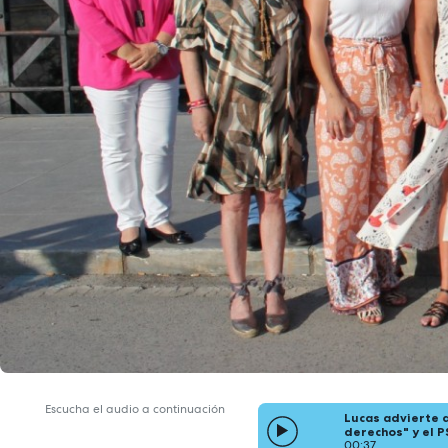
Escucha el audio a continuación
Lucas advierte 
derechos" y el P
00:37