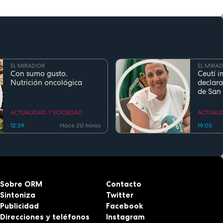
EL MIRADOR
EL MIRA
Con sumo gusto.
Ceutí i
Nutrición oncológica
declara
de San
Fiesta d
Region
ACTUALIDAD Y SOCIEDAD
ACTUALI
12:39
Hace 20 horas
19:03
Sobre ORM
Contacto
Sintoniza
Twitter
Publicidad
Facebook
Direcciones y teléfonos
Instagram