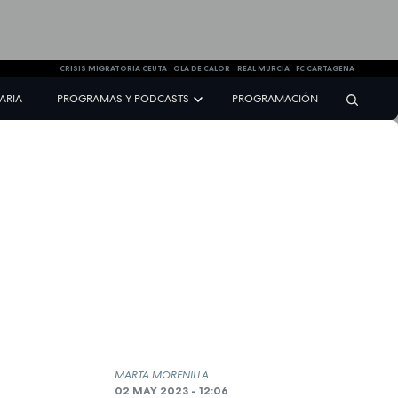
CRISIS MIGRATORIA CEUTA
OLA DE CALOR
REAL MURCIA
FC CARTAGENA
NARIA
PROGRAMAS Y PODCASTS
PROGRAMACIÓN
MARTA MORENILLA
02 MAY 2023 - 12:06