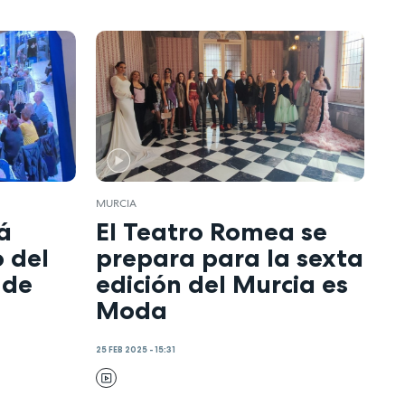
MURCIA
á
El Teatro Romea se
 del
prepara para la sexta
 de
edición del Murcia es
Moda
25 FEB 2025 - 15:31