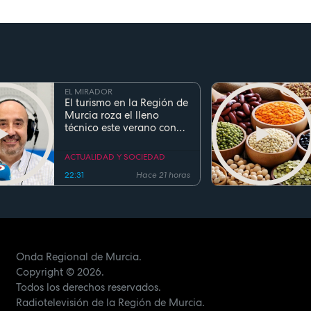
EL MIRADOR
El turismo en la Región de
Murcia roza el lleno
técnico este verano con
ocupaciones superiores al
90%
ACTUALIDAD Y SOCIEDAD
22:31
Hace 21 horas
Onda Regional de Murcia.
Copyright
© 2026.
Todos los derechos reservados.
Radiotelevisión de la Región de Murcia.