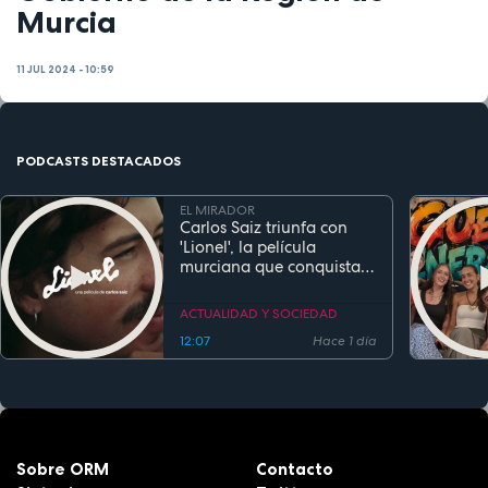
Murcia
11 JUL 2024 - 10:59
PODCASTS DESTACADOS
EL MIRADOR
Carlos Saiz triunfa con
'Lionel', la película
murciana que conquista
festivales antes de su
estreno
ACTUALIDAD Y SOCIEDAD
12:07
Hace 1 día
Sobre ORM
Contacto