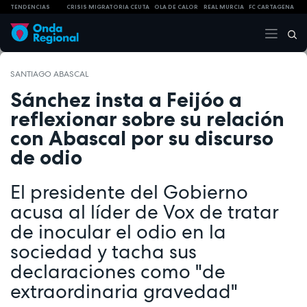
TENDENCIAS
CRISIS MIGRATORIA CEUTA
OLA DE CALOR
REAL MURCIA
FC CARTAGENA
SANTIAGO ABASCAL
Sánchez insta a Feijóo a
reflexionar sobre su relación
con Abascal por su discurso
de odio
El presidente del Gobierno
acusa al líder de Vox de tratar
de inocular el odio en la
sociedad y tacha sus
declaraciones como "de
extraordinaria gravedad"