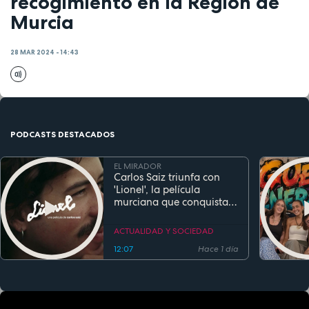
recogimiento en la Región de
Murcia
28 MAR 2024 - 14:43
PODCASTS DESTACADOS
EL MIRADOR
Carlos Saiz triunfa con
'Lionel', la película
murciana que conquista
festivales antes de su
estreno
ACTUALIDAD Y SOCIEDAD
12:07
Hace 1 día