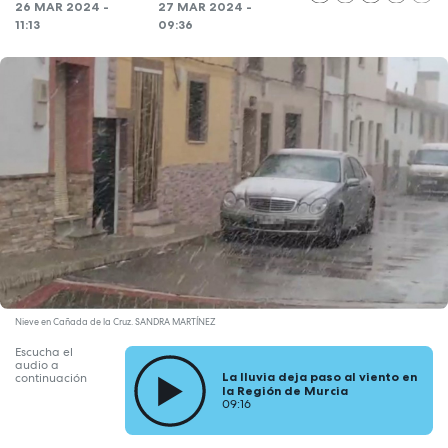
26 MAR 2024 -
27 MAR 2024 -
11:13
09:36
Nieve en Cañada de la Cruz. SANDRA MARTÍNEZ
Escucha el
audio a
La lluvia deja paso al viento en
continuación
la Región de Murcia
09:16