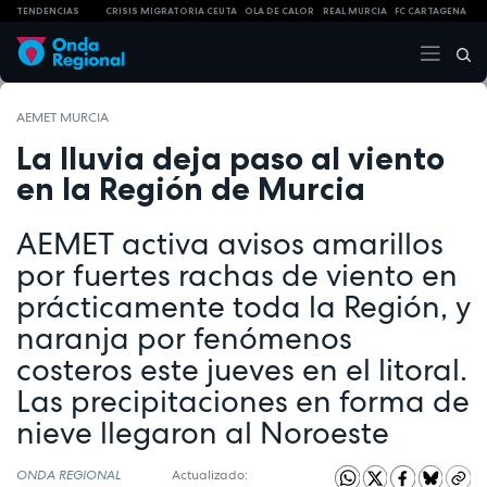
TENDENCIAS
CRISIS MIGRATORIA CEUTA
OLA DE CALOR
REAL MURCIA
FC CARTAGENA
AEMET MURCIA
La lluvia deja paso al viento
en la Región de Murcia
AEMET activa avisos amarillos
por fuertes rachas de viento en
prácticamente toda la Región, y
naranja por fenómenos
costeros este jueves en el litoral.
Las precipitaciones en forma de
nieve llegaron al Noroeste
ONDA REGIONAL
Actualizado: