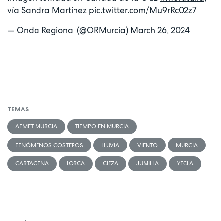
vía Sandra Martínez
pic.twitter.com/Mu9rRc02z7
— Onda Regional (@ORMurcia)
March 26, 2024
TEMAS
AEMET MURCIA
TIEMPO EN MURCIA
FENÓMENOS COSTEROS
LLUVIA
VIENTO
MURCIA
CARTAGENA
LORCA
CIEZA
JUMILLA
YECLA