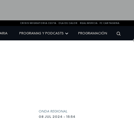
CRISIS MIGRATORIA CEUTA
OLA DE CALOR
REAL MURCIA
FC CARTAGENA
NARIA
PROGRAMAS Y PODCASTS
PROGRAMACIÓN
ONDA REGIONAL
08 JUL 2024 - 15:54