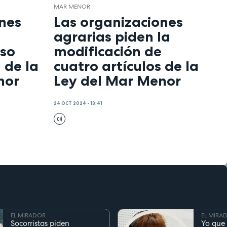
MAR MENOR
nes
Las organizaciones
agrarias piden la
eso
modificación de
 de la
cuatro artículos de la
nor
Ley del Mar Menor
24 OCT 2024 - 13:41
EL MIRADOR
EL MIRA
Socorristas piden
Yo que 