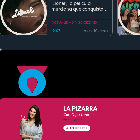
'Lionel', la película
murciana que conquista
festivales antes de su
estreno
ACTUALIDAD Y SOCIEDAD
12:07
Hace 10 horas
LA PIZARRA
Con Olga Lorente
21:00
—
22:00
EN DIRECTO