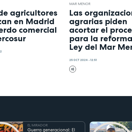
MAR MENOR
de agricultores
Las organizacio
zan en Madrid
agrarias piden
erdo comercial
acortar el proc
rcosur
para la reforma
Ley del Mar Me
22
25 OCT 2024 - 12:51
EL MIRADOR
Guerra generacional: El