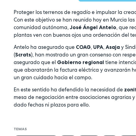
Proteger los terrenos de regadío e impulsar la crea
Con este objetivo se han reunido hoy en Murcia las 
comunidad autónoma,
, que r
José Ángel Antelo
plantas ven con buenos ojos una ordenación del terr
Antelo ha asegurado que
,
,
y Sin
COAG
UPA
Asaja
(
), han mostrado un gran consenso con respec
Scrats
asegurado que el
tiene intenc
Gobierno regional
que abaratarán la factura eléctrica y avanzarán h
un gran cuidado hacia el campo.
En este sentido ha defendido la necesidad de
zoni
mesa de negociación entre asociaciones agrarias y 
dado fechas ni plazos para ello.
TEMAS