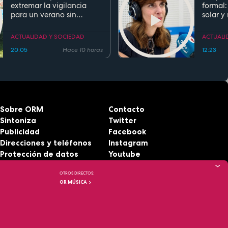
extremar la vigilancia
formal:
para un verano sin
solar y
ahogamientos. Conoce la
regla de los 5 segundos
ACTUALIDAD Y SOCIEDAD
ACTUALI
20:05
Hace 10 horas
12:23
Sobre ORM
Contacto
Sintoniza
Twitter
Publicidad
Facebook
Direcciones y teléfonos
Instagram
Protección de datos
Youtube
Aviso legal
RSS
OTROS DIRECTOS:
Accesibilidad
OR MÚSICA