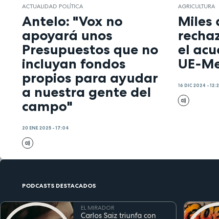
ACTUALIDAD POLÍTICA
AGRICULTURA
Antelo: "Vox no
Miles 
apoyará unos
recha
Presupuestos que no
el acu
incluyan fondos
UE-Me
propios para ayudar
16 DIC 2024 - 12:
a nuestra gente del
campo"
20 ENE 2025 - 17:04
PODCASTS DESTACADOS
EL MIRADOR
Carlos Saiz triunfa con