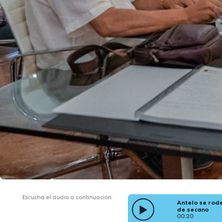
Escucha el audio a continuación
Antelo se rod
de secano
00:20