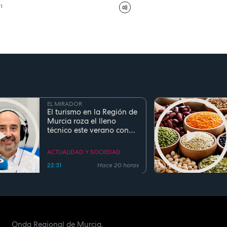
41
EL MIRADOR
El turismo en la Región de
Murcia roza el lleno
técnico este verano con
ocupaciones superiores al
90%
ACTUALIDAD Y SOCIEDAD
22:31
Hace 20 horas
Onda Regional de Murcia.