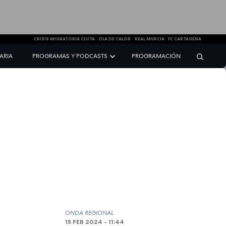
CRISIS MIGRATORIA CEUTA
OLA DE CALOR
REAL MURCIA
FC CARTAGENA
NARIA
PROGRAMAS Y PODCASTS
PROGRAMACIÓN
ONDA REGIONAL
15 FEB 2024 - 11:44