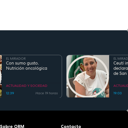
EL MIRADOR
EL MIRA
Con sumo gusto.
Ceutí i
Nutrición oncológica
declara
de San
Fiesta d
Region
ACTUALIDAD Y SOCIEDAD
ACTUALI
12:39
Hace 19 horas
19:03
Sobre ORM
Contacto