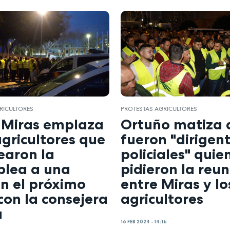
RICULTORES
PROTESTAS AGRICULTORES
 Miras emplaza
Ortuño matiza 
agricultores que
fueron "dirigen
earon la
policiales" quie
lea a una
pidieron la reu
n el próximo
entre Miras y lo
con la consejera
agricultores
a
16 FEB 2024 - 14:16