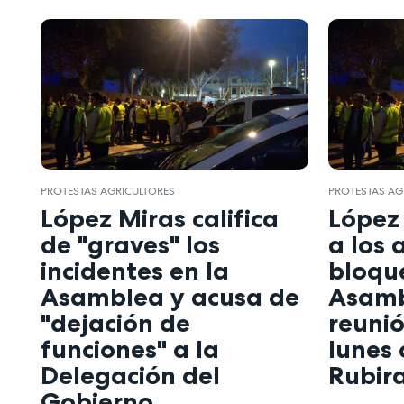
PROTESTAS AGRICULTORES
PROTESTAS AG
López Miras califica
López
de "graves" los
a los 
incidentes en la
bloqu
Asamblea y acusa de
Asamb
"dejación de
reunió
funciones" a la
lunes 
Delegación del
Rubir
Gobierno