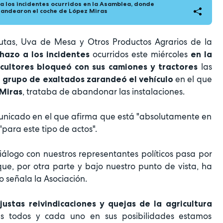
 los incidentes ocurridos en la Asamblea, donde
randearon el coche de López Miras
utas, Uva de Mesa y Otros Productos Agrarios de la
ocurridos este miércoles
hazo a los incidentes
en la
las
cultores bloqueó con sus camiones y tractores
en el que
grupo de exaltados zarandeó el vehículo
, trataba de abandonar las instalaciones.
 Miras
unicado en el que afirma que está "absolutamente en
"para este tipo de actos".
álogo con nuestros representantes políticos pasa por
ue, por otra parte y bajo nuestro punto de vista, ha
o señala la Asociación.
justas reivindicaciones y quejas de la agricultura
as todos y cada uno en sus posibilidades estamos