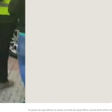
Un grupo de agricultores se acerca al coche de López Miras cuando trata entrar en