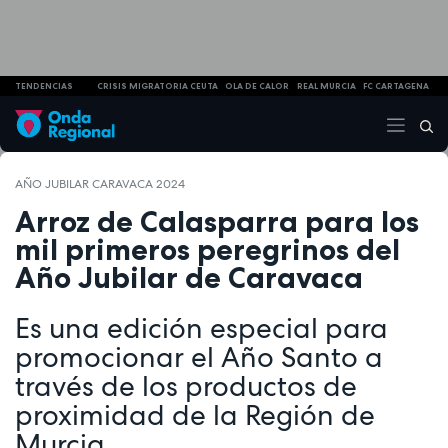
TENDENCIAS
CRISIS MIGRATORIA CEUTA
OLA DE CALOR
REAL MURCIA
FC CARTAGENA
AÑO JUBILAR CARAVACA 2024
Arroz de Calasparra para los
mil primeros peregrinos del
Año Jubilar de Caravaca
Es una edición especial para
promocionar el Año Santo a
través de los productos de
proximidad de la Región de
Murcia