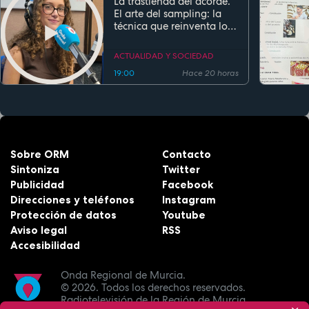
La trastienda del acorde.
El arte del sampling: la
técnica que reinventa los
clásicos en la música
actual
ACTUALIDAD Y SOCIEDAD
19:00
Hace 20 horas
Sobre ORM
Contacto
Sintoniza
Twitter
Publicidad
Facebook
Direcciones y teléfonos
Instagram
Protección de datos
Youtube
Aviso legal
RSS
Accesibilidad
Onda Regional de Murcia.
© 2026.
Todos los derechos reservados.
Radiotelevisión de la Región de Murcia.