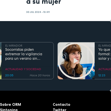
a su mujer
30 JUL 2024 - 13:49
EL MIRADOR
EL MIRA
Socorristas piden
Yo que 
extremar la vigilancia
formal:
para un verano sin
solar y
ahogamientos. Conoce la
regla de los 5 segundos
ACTUALIDAD Y SOCIEDAD
ACTUALI
20:05
Hace 20 horas
12:23
Sobre ORM
Contacto
Sintoniza
Twitter