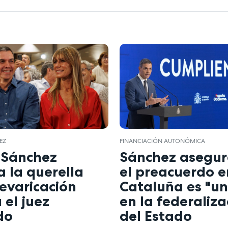
EZ
FINANCIACIÓN AUTONÓMICA
 Sánchez
Sánchez asegur
 la querella
el preacuerdo e
evaricación
Cataluña es "u
 el juez
en la federaliza
do
del Estado