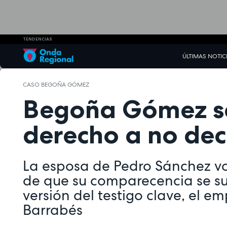
TENDENCIAS
ÚLTIMAS NOTIC
CASO BEGOÑA GÓMEZ
Begoña Gómez se
derecho a no decl
La esposa de Pedro Sánchez vo
de que su comparecencia se su
versión del testigo clave, el e
Barrabés