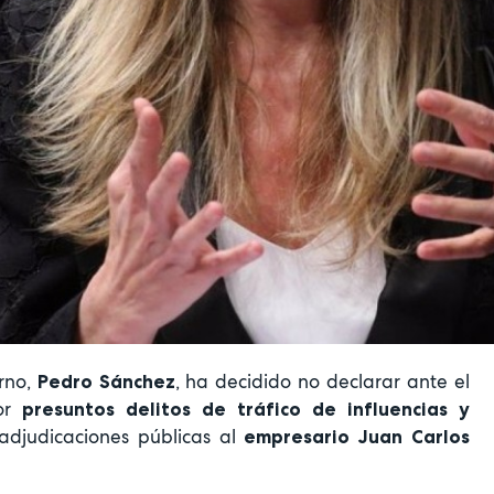
erno,
, ha decidido no declarar ante el
Pedro Sánchez
por
presuntos delitos de tráfico de influencias y
adjudicaciones públicas al
empresario Juan Carlos