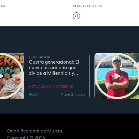
2:44
31 JUL 2024 - 10:00
EL MIRADOR
Guerra generacional: El
nuevo diccionario que
divide a Millennials y
Zetas
ACTUALIDAD Y SOCIEDAD
36:07
Hace 21 horas
Onda Regional de Murcia.
Copyright
© 2026.