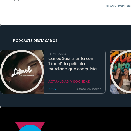
31 AGO 2024 - 2
PODCASTS DESTACADOS
EL MIRADOR
Carlos Saiz triunfa con
'Lionel', la película
murciana que conquista
festivales antes de su
estreno
ACTUALIDAD Y SOCIEDAD
12:07
Hace 20 horas