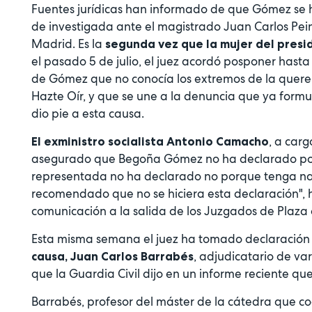
Fuentes jurídicas han informado de que Gómez se h
de investigada ante el magistrado Juan Carlos Pein
Madrid. Es la
segunda vez que la mujer del pres
el pasado 5 de julio, el juez acordó posponer hast
de Gómez que no conocía los extremos de la querell
Hazte Oír, y que se une a la denuncia que ya form
dio pie a esta causa.
, a car
El exministro socialista Antonio Camacho
asegurado que Begoña Gómez no ha declarado porq
representada no ha declarado no porque tenga nad
recomendado que no se hiciera esta declaración", 
comunicación a la salida de los Juzgados de Plaza d
Esta misma semana el juez ha tomado declaración 
, adjudicatario de va
causa, Juan Carlos Barrabés
que la Guardia Civil dijo en un informe reciente qu
Barrabés, profesor del máster de la cátedra que co