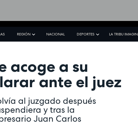
IAS
REGIÓN
NACIONAL
DEPORTES
LA TRIBU IMAGI
 acoge a su
arar ante el juez
lvía al juzgado después
spendiera y tras la
mpresario Juan Carlos