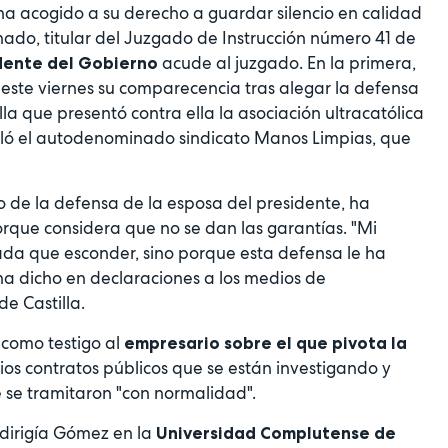
a acogido a su derecho a guardar silencio en calidad
ado, titular del Juzgado de Instrucción número 41 de
acude al juzgado. En la primera,
idente del Gobierno
a este viernes su comparecencia tras alegar la defensa
a que presentó contra ella la asociación ultracatólica
uló el autodenominado sindicato Manos Limpias, que
go de la defensa de la esposa del presidente, ha
ue considera que no se dan las garantías. "Mi
a que esconder, sino porque esta defensa le ha
ha dicho en declaraciones a los medios de
e Castilla.
como testigo al
empresario sobre el que pivota la
rios contratos públicos que se están investigando y
e se tramitaron "con normalidad".
dirigía Gómez en la
Universidad Complutense de