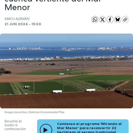
Menor
MACU ALEMÁN
21 JUN 2024 - 15:00
Imagen de archivo. Goldman Environmental Prize
Escucha el
Comienza el programa 'Mirando al
audio a
Mar Menor' para reconvertir 22
continuación
hectáreas al secano tradicional