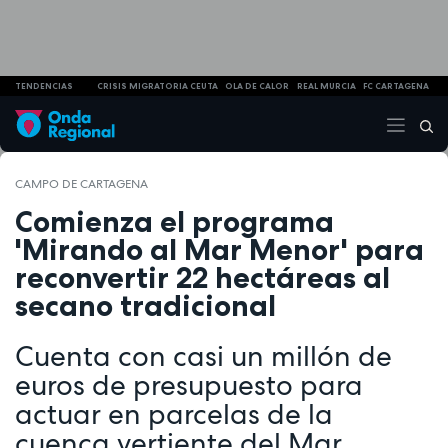
TENDENCIAS
CRISIS MIGRATORIA CEUTA
OLA DE CALOR
REAL MURCIA
FC CARTAGENA
CAMPO DE CARTAGENA
Comienza el programa
'Mirando al Mar Menor' para
reconvertir 22 hectáreas al
secano tradicional
Cuenta con casi un millón de
euros de presupuesto para
actuar en parcelas de la
cuenca vertiente del Mar