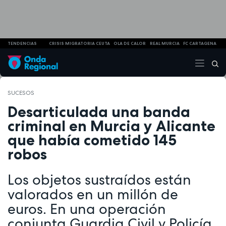
TENDENCIAS
CRISIS MIGRATORIA CEUTA
OLA DE CALOR
REAL MURCIA
FC CARTAGENA
SUCESOS
Desarticulada una banda
criminal en Murcia y Alicante
que había cometido 145
robos
Los objetos sustraídos están
valorados en un millón de
euros. En una operación
conjunta Guardia Civil y Policía