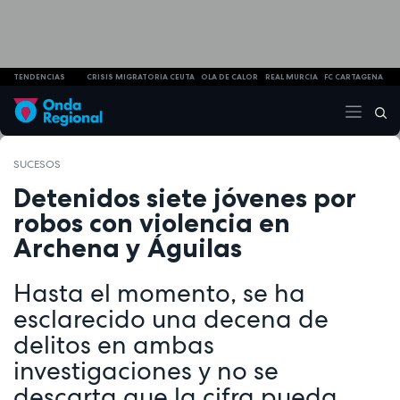
TENDENCIAS
CRISIS MIGRATORIA CEUTA
OLA DE CALOR
REAL MURCIA
FC CARTAGENA
SUCESOS
Detenidos siete jóvenes por
robos con violencia en
Archena y Águilas
Hasta el momento, se ha
esclarecido una decena de
delitos en ambas
investigaciones y no se
descarta que la cifra pueda