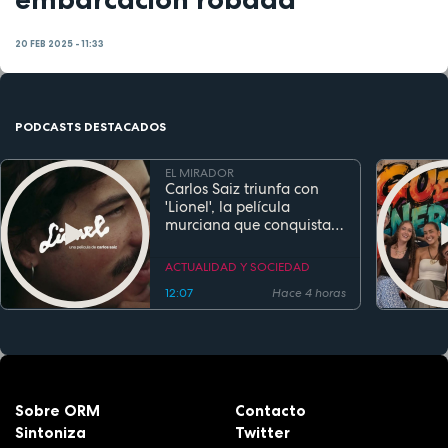
20 FEB 2025 - 11:33
PODCASTS DESTACADOS
EL MIRADOR
Carlos Saiz triunfa con
'Lionel', la película
murciana que conquista
festivales antes de su
estreno
ACTUALIDAD Y SOCIEDAD
12:07
Hace 4 horas
Sobre ORM
Contacto
Sintoniza
Twitter