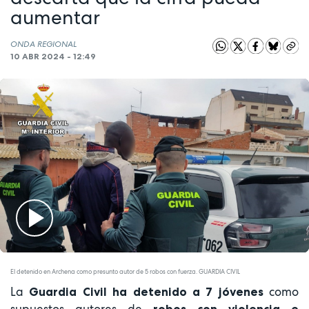
aumentar
ONDA REGIONAL
10 ABR 2024 - 12:49
Play
Video
El detenido en Archena como presunto autor de 5 robos con fuerza. GUARDIA CIVIL
La
como
Guardia Civil ha detenido a 7 jóvenes
supuestos autores de
robos con violencia e