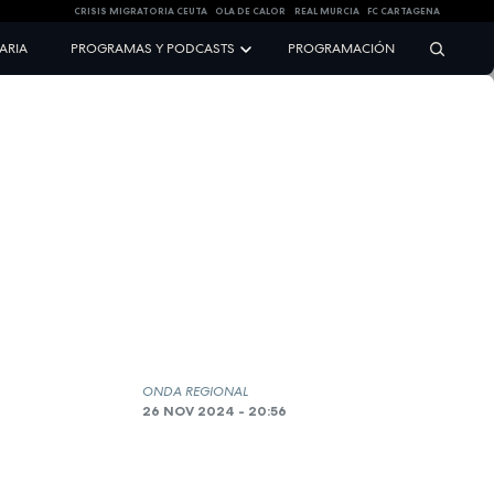
CRISIS MIGRATORIA CEUTA
OLA DE CALOR
REAL MURCIA
FC CARTAGENA
NARIA
PROGRAMAS Y PODCASTS
PROGRAMACIÓN
ONDA REGIONAL
26 NOV 2024 - 20:56