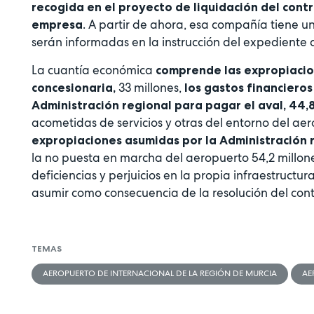
recogida en el proyecto de liquidación del cont
. A partir de ahora, esa compañía tiene u
empresa
serán informadas en la instrucción del expediente d
La cuantía económica
comprende las expropiacion
33 millones,
concesionaria,
los gastos financieros
Administración regional para pagar el aval, 44,8
acometidas de servicios y otras del entorno del ae
expropiaciones asumidas por la Administración r
la no puesta en marcha del aeropuerto 54,2 millones
deficiencias y perjuicios en la propia infraestructu
asumir como consecuencia de la resolución del cont
TEMAS
AEROPUERTO DE INTERNACIONAL DE LA REGIÓN DE MURCIA
AE