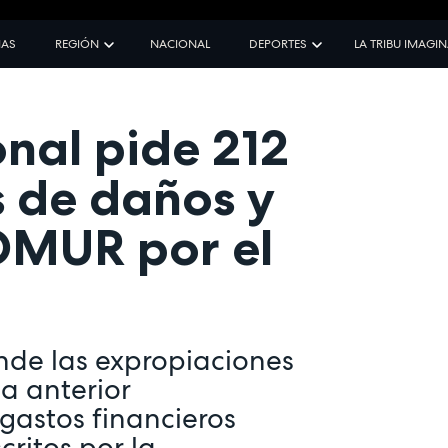
IAS
REGIÓN
NACIONAL
DEPORTES
LA TRIBU IMAGI
onal pide 212
s de daños y
OMUR por el
de las expropiaciones
la anterior
 gastos financieros
critos por la