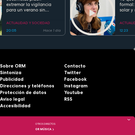
extremar la vigilancia
formal:
para un verano sin
solar y
ahogamientos. Conoce la
regla de los 5 segundos
ACTUALIDAD Y SOCIEDAD
ACTUALI
20:05
Hace 1 día
12:23
Sobre ORM
Contacto
Sintoniza
Twitter
Publicidad
Facebook
Direcciones y teléfonos
Instagram
Protección de datos
Youtube
Aviso legal
RSS
Accesibilidad
OTROS DIRECTOS:
OR MÚSICA