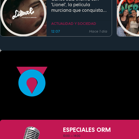
'Lionel', la película
murciana que conquista
festivales antes de su
estreno
ACTUALIDAD Y SOCIEDAD
12:07
Hace 1 día
ESPECIALES ORM
13:00
—
14:00