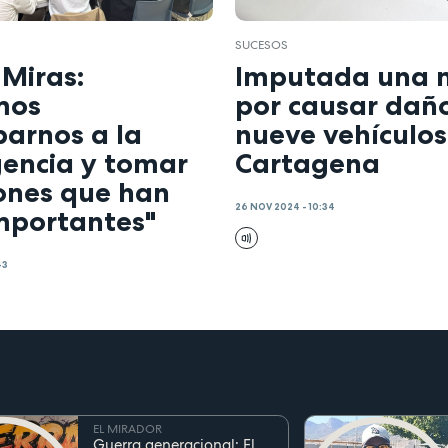
SUCESOS
 Miras:
Imputada una 
mos
por causar dañ
parnos a la
nueve vehículos
encia y tomar
Cartagena
iones que han
26 NOV 2024 - 10:34
importantes"
43
EL MIRADOR
Guerra generacional: El