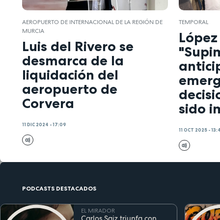
AEROPUERTO DE INTERNACIONAL DE LA REGIÓN DE
TEMPORAL
MURCIA
López
Luis del Rivero se
"Supi
desmarca de la
antici
liquidación del
emerg
aeropuerto de
decis
Corvera
sido 
11 DIC 2024 - 17:09
11 OCT 2025 - 13:
PODCASTS DESTACADOS
EL MIRADOR
Carlos Saiz triunfa con