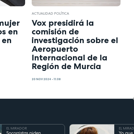
ACTUALIDAD POLÍTICA
mujer
Vox presidirá la
os en
comisión de
 en
investigación sobre el
Aeropuerto
Internacional de la
Región de Murcia
20 NOV 2024 - 11:08
EL MIRADOR
EL MIRA
Socorristas piden
Yo que 