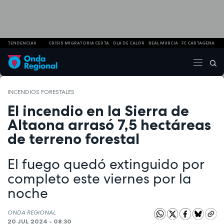
TENDENCIAS
CRISIS MIGRATORIA CEUTA
OLA DE CALOR
REAL MURCIA
FC CARTAGENA
INCENDIOS FORESTALES
El incendio en la Sierra de
Altaona arrasó 7,5 hectáreas
de terreno forestal
El fuego quedó extinguido por
completo este viernes por la
noche
ONDA REGIONAL
20 JUL 2024 - 08:30