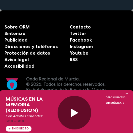
Sobre ORM
Contacto
Sintoniza
Twitter
Publicidad
Facebook
Direcciones y teléfonos
Instagram
Protección de datos
Youtube
Aviso legal
RSS
Accesibilidad
Onda Regional de Murcia.
© 2026.
Todos los derechos reservados.
Radiotelevisión de la Región de Murcia.
MÚSICAS EN LA
OTROS DIRECTOS:
OR MÚSICA
MEMORIA
(REDIFUSIÓN)
Con Adolfo Fernández
06:00
—
08:00
EN DIRECTO