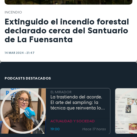
INCENDIO
Extinguido el incendio forestal
declarado cerca del Santuario
de La Fuensanta
14 MAR 2024 - 21:47
PODCASTS DESTACADOS
EL MIRADOR
La trastienda del acorde.
El arte del sampling: la
técnica que reinventa los
clásicos en la música
actual
ACTUALIDAD Y SOCIEDAD
19:00
Hace 17 horas