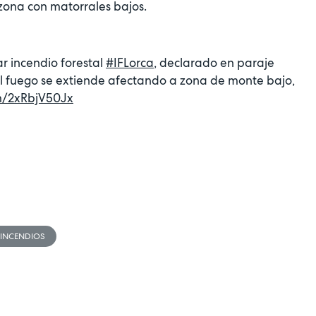
ona con matorrales bajos.
r incendio forestal
#IFLorca
, declarado en paraje
 El fuego se extiende afectando a zona de monte bajo,
om/2xRbjV50Jx
INCENDIOS