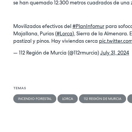
se han quemado 12.300 metros cuadrados de una z
Movilizados efectivos del
#PlanInfomur
para sofoca
Majallana, Purias (
#Lorca
), Sierra de la Almenara.
pastizal y pinos. Hay viviendas cerca
pic.twitter.c
— 112 Región de Murcia (@112rmurcia)
July 31, 2024
TEMAS
INCENDIO FORESTAL
LORCA
112 REGIÓN DE MURCIA