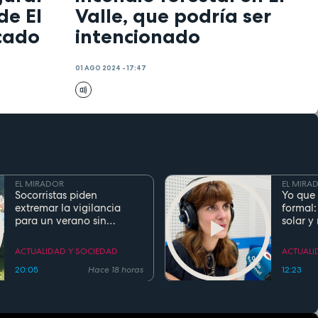
de El
Valle, que podría ser
cado
intencionado
01 AGO 2024 - 17:47
EL MIRADOR
EL MIRA
Socorristas piden
Yo que 
extremar la vigilancia
formal:
para un verano sin
solar y
ahogamientos. Conoce la
regla de los 5 segundos
ACTUALIDAD Y SOCIEDAD
ACTUALI
20:05
Hace 18 horas
12:23