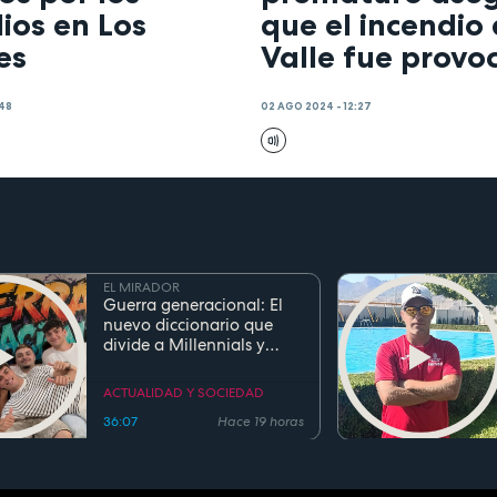
ios en Los
que el incendio 
es
Valle fue provo
:48
02 AGO 2024 - 12:27
EL MIRADOR
Guerra generacional: El
nuevo diccionario que
divide a Millennials y
Zetas
ACTUALIDAD Y SOCIEDAD
36:07
Hace 19 horas