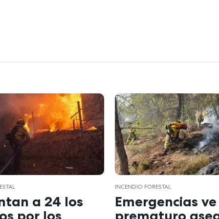
ESTAL
INCENDIO FORESTAL
tan a 24 los
Emergencias ve
os por los
prematuro ase