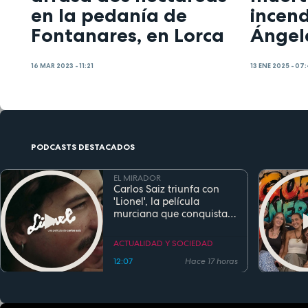
en la pedanía de
incend
Fontanares, en Lorca
Ángel
16 MAR 2023 - 11:21
13 ENE 2025 - 07
PODCASTS DESTACADOS
EL MIRADOR
Carlos Saiz triunfa con
'Lionel', la película
murciana que conquista
festivales antes de su
estreno
ACTUALIDAD Y SOCIEDAD
12:07
Hace 17 horas