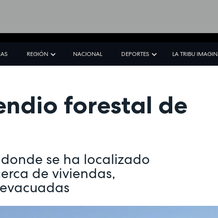
IAS
REGIÓN
NACIONAL
DEPORTES
LA TRIBU IMAGI
cendio forestal de
r donde se ha localizado
cerca de viviendas,
 evacuadas