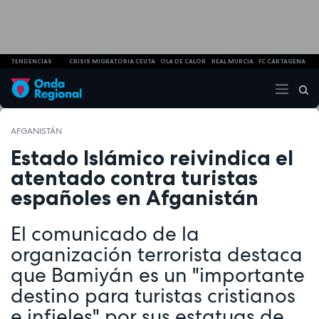
TENDENCIAS
CRISIS MIGRATORIA CEUTA
OLA DE CALOR
REAL MURCIA
FC CARTAGENA
AFGANISTÁN
Estado Islámico reivindica el
atentado contra turistas
españoles en Afganistán
El comunicado de la
organización terrorista destaca
que Bamiyán es un "importante
destino para turistas cristianos
e infieles" por sus estatuas de