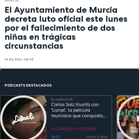
MURCIA
El Ayuntamiento de Murcia
decreta luto oficial este lunes
por el fallecimiento de dos
niñas en trágicas
circunstancias
19 JUL 2021 - 08:40
PODCASTS DESTACADOS
EL MIRADOR
Carlos Saiz triunfa con
'Lionel', la película
murciana que conquista
festivales antes de su
estreno
ACTUALIDAD Y SOCIEDAD
12:07
Hace 2 días