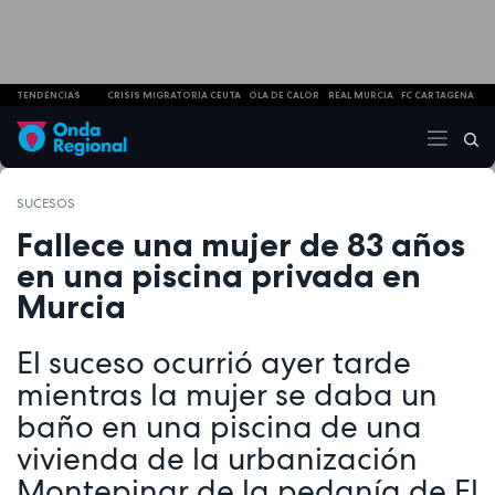
TENDENCIAS
CRISIS MIGRATORIA CEUTA
OLA DE CALOR
REAL MURCIA
FC CARTAGENA
SUCESOS
Fallece una mujer de 83 años
en una piscina privada en
Murcia
El suceso ocurrió ayer tarde
mientras la mujer se daba un
baño en una piscina de una
vivienda de la urbanización
Montepinar de la pedanía de El