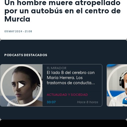
Un hombre muere atropellado
por un autobús en el centro de
Murcia
05 MAY 2024 - 21:08
PODCASTS DESTACADOS
EL MIRADOR
El lado B del cerebro con
María Herrera. Los
trastornos de conducta
alimentaria
ACTUALIDAD Y SOCIEDAD
33:07
Hace 8 horas