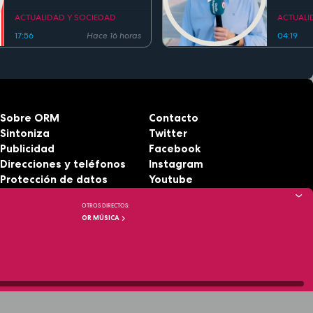
existe
el inge
Cierva 
ACTUALIDAD Y SOCIEDAD
ACTUALI
gentili
17:56
Hace 16 horas
04:19
Sobre ORM
Contacto
Sintoniza
Twitter
Publicidad
Facebook
Direcciones y teléfonos
Instagram
Protección de datos
Youtube
Aviso legal
RSS
OTROS DIRECTOS:
Accesibilidad
OR MÚSICA