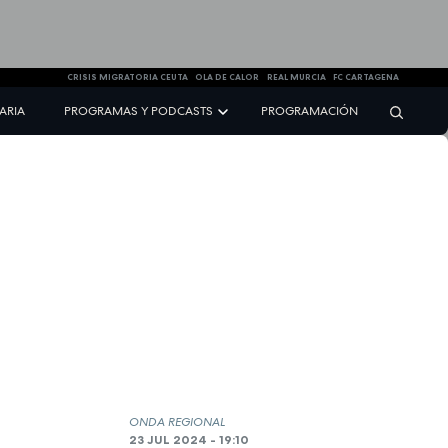
CRISIS MIGRATORIA CEUTA
OLA DE CALOR
REAL MURCIA
FC CARTAGENA
NARIA
PROGRAMAS Y PODCASTS
PROGRAMACIÓN
ONDA REGIONAL
23 JUL 2024 - 19:10