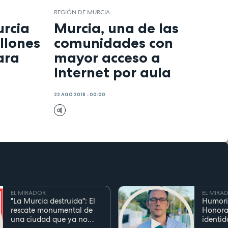
REGIÓN DE MURCIA
urcia
Murcia, una de las
llones
comunidades con
ara
mayor acceso a
Internet por aula
22 AGO 2018 - 00:00
EL MIRADOR
EL MIRA
"La Murcia destruida": El
Humori
rescate monumental de
Honora
una ciudad que ya no
identid