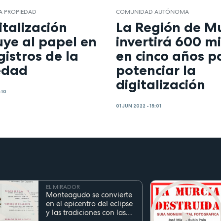
LA PROPIEDAD
COMUNIDAD AUTÓNOMA
italización
La Región de M
uye al papel en
invertirá 600 mi
gistros de la
en cinco años p
edad
potenciar la
digitalización
:10
01 JUN 2022 - 15:01
EL MIRADOR
Monteagudo se convierte
en el epicentro del eclipse
y las tradiciones con las