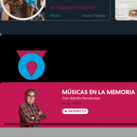
clásicos en la música
actual
ACTUALIDAD Y SOCIEDAD
19:00
Hace 17 horas
MÚSICAS EN LA MEMORIA 
Con Adolfo Fernández
06:00
—
08:00
EN DIRECTO