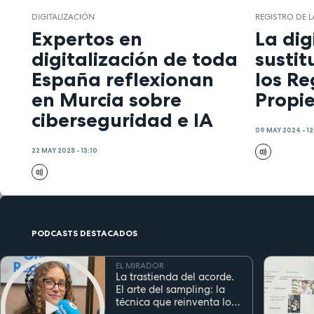
DIGITALIZACIÓN
REGISTRO DE 
Expertos en
La dig
digitalización de toda
sustit
España reflexionan
los Re
en Murcia sobre
Propi
ciberseguridad e IA
09 MAY 2024 - 12
22 MAY 2025 - 13:10
PODCASTS DESTACADOS
EL MIRADOR
La trastienda del acorde.
El arte del sampling: la
técnica que reinventa los