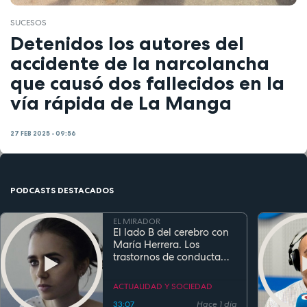
SUCESOS
Detenidos los autores del
accidente de la narcolancha
que causó dos fallecidos en la
vía rápida de La Manga
27 FEB 2025 - 09:56
PODCASTS DESTACADOS
EL MIRADOR
El lado B del cerebro con
María Herrera. Los
trastornos de conducta
alimentaria
ACTUALIDAD Y SOCIEDAD
33:07
Hace 1 día