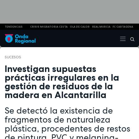
TENDENCIAS
CRISIS MIGRATORIA CEUTA
OLA DE CALOR
REAL MURCIA
FC CARTAGENA
SUCESOS
Investigan supuestas
prácticas irregulares en la
gestión de residuos de la
madera en Alcantarilla
Se detectó la existencia de
fragmentos de naturaleza
plástica, procedentes de restos
de pintura, PVC y melanina-