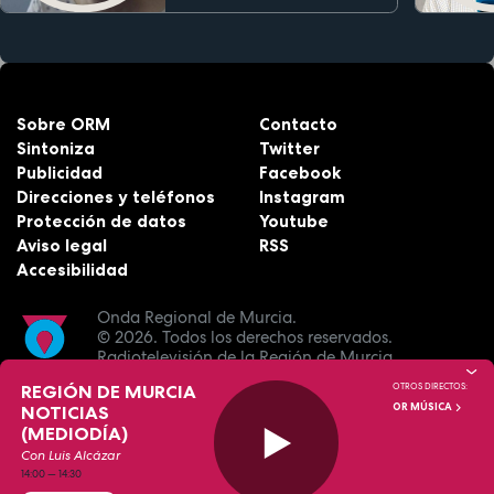
Sobre ORM
Contacto
Sintoniza
Twitter
Publicidad
Facebook
Direcciones y teléfonos
Instagram
Protección de datos
Youtube
Aviso legal
RSS
Accesibilidad
Onda Regional de Murcia.
© 2026.
Todos los derechos reservados.
Radiotelevisión de la Región de Murcia.
REGIÓN DE MURCIA
OTROS DIRECTOS:
OR MÚSICA
NOTICIAS
(MEDIODÍA)
Con Luis Alcázar
14:00
—
14:30