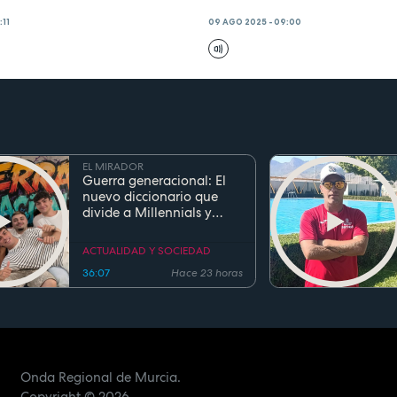
:11
09 AGO 2025 - 09:00
EL MIRADOR
Guerra generacional: El
nuevo diccionario que
divide a Millennials y
Zetas
ACTUALIDAD Y SOCIEDAD
36:07
Hace 23 horas
Onda Regional de Murcia.