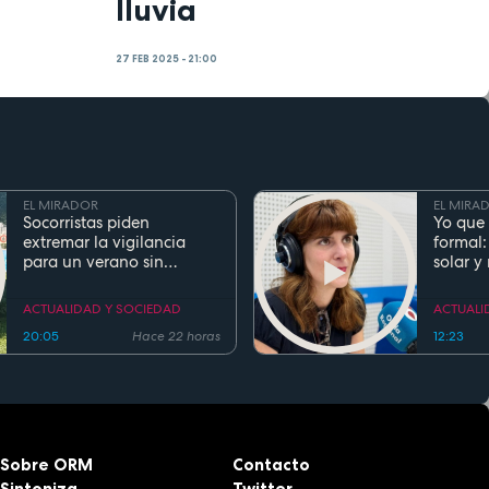
lluvia
27 FEB 2025 - 21:00
EL MIRADOR
EL MIRA
Socorristas piden
Yo que 
extremar la vigilancia
formal:
para un verano sin
solar y
ahogamientos. Conoce la
regla de los 5 segundos
ACTUALIDAD Y SOCIEDAD
ACTUALI
20:05
Hace 22 horas
12:23
Sobre ORM
Contacto
Sintoniza
Twitter