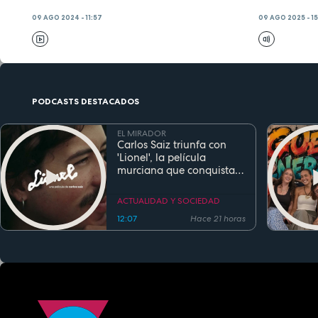
09 AGO 2024 - 11:57
09 AGO 2025 - 15
PODCASTS DESTACADOS
EL MIRADOR
Carlos Saiz triunfa con
'Lionel', la película
murciana que conquista
festivales antes de su
estreno
ACTUALIDAD Y SOCIEDAD
12:07
Hace 21 horas