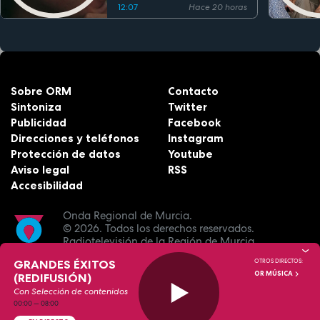
12:07
Hace 20 horas
Sobre ORM
Contacto
Sintoniza
Twitter
Publicidad
Facebook
Direcciones y teléfonos
Instagram
Protección de datos
Youtube
Aviso legal
RSS
Accesibilidad
Onda Regional de Murcia.
© 2026.
Todos los derechos reservados.
Radiotelevisión de la Región de Murcia.
GRANDES ÉXITOS
OTROS DIRECTOS:
OR MÚSICA
(REDIFUSIÓN)
Con Selección de contenidos
00:00
—
08:00