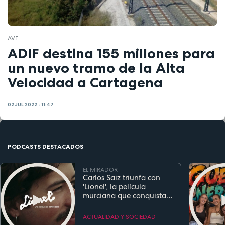
AVE
ADIF destina 155 millones para
un nuevo tramo de la Alta
Velocidad a Cartagena
02 JUL 2022 - 11:47
PODCASTS DESTACADOS
EL MIRADOR
Carlos Saiz triunfa con
'Lionel', la película
murciana que conquista
festivales antes de su
estreno
ACTUALIDAD Y SOCIEDAD