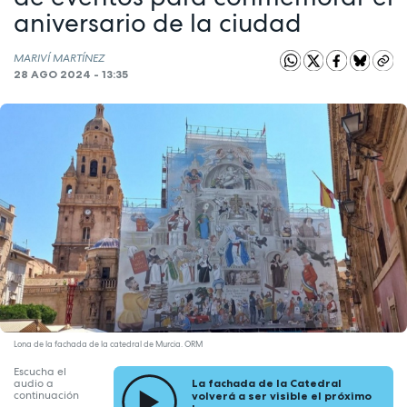
aniversario de la ciudad
MARIVÍ MARTÍNEZ
28 AGO 2024 - 13:35
Lona de la fachada de la catedral de Murcia. ORM
Escucha el
La fachada de la Catedral
audio a
continuación
volverá a ser visible el próximo