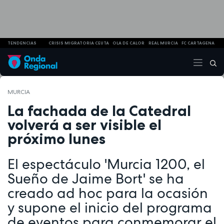
TENDENCIAS
CRISIS MIGRATORIA CEUTA
OLA DE CALOR
REAL MURCIA
FC CARTAGENA
MURCIA
La fachada de la Catedral
volverá a ser visible el
próximo lunes
El espectáculo 'Murcia 1200, el
Sueño de Jaime Bort' se ha
creado ad hoc para la ocasión
y supone el inicio del programa
de eventos para conmemorar el