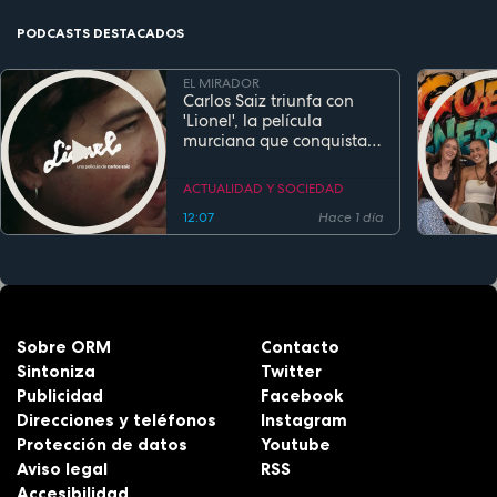
PODCASTS DESTACADOS
EL MIRADOR
Carlos Saiz triunfa con
'Lionel', la película
murciana que conquista
festivales antes de su
estreno
ACTUALIDAD Y SOCIEDAD
12:07
Hace 1 día
Sobre ORM
Contacto
Sintoniza
Twitter
Publicidad
Facebook
Direcciones y teléfonos
Instagram
Protección de datos
Youtube
Aviso legal
RSS
Accesibilidad