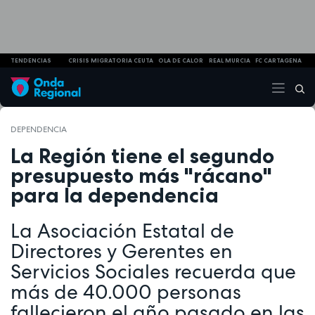
TENDENCIAS
CRISIS MIGRATORIA CEUTA
OLA DE CALOR
REAL MURCIA
FC CARTAGENA
DEPENDENCIA
La Región tiene el segundo
presupuesto más "rácano"
para la dependencia
La Asociación Estatal de
Directores y Gerentes en
Servicios Sociales recuerda que
más de 40.000 personas
fallecieron el año pasado en las