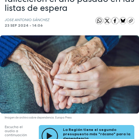
listas de espera
JOSE ANTONIO SÁNCHEZ
23 SEP 2024 - 14:06
Imagen de archivo sobre dependencia. Europa Press
Escucha el
La Región tiene el segundo
audio a
presupuesto más "rácano" para la
continuación
dependencia