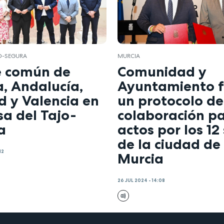
O-SEGURA
MURCIA
e común de
Comunidad y
, Andalucía,
Ayuntamiento 
d y Valencia en
un protocolo de
a del Tajo-
colaboración pa
a
actos por los 12 
de la ciudad de
12
Murcia
26 JUL 2024 - 14:08