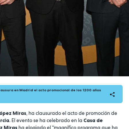
lausura en Madrid el acto promocional de los 1200 años
, ha clausurado el acto de promoción de
López Miras
. El evento se ha celebrado en la
rcia
Casa de
ha elogiado el “magnífico programa que ha
z Miras