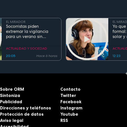
EL MIRADOR
EL MIRA
Socorristas piden
Yo que 
extremar la vigilancia
formal:
para un verano sin
solar y
ahogamientos. Conoce la
regla de los 5 segundos
ACTUALIDAD Y SOCIEDAD
ACTUALI
20:05
Hace 6 horas
12:23
Sobre ORM
Contacto
Sintoniza
Twitter
Publicidad
Facebook
Direcciones y teléfonos
Instagram
Protección de datos
Youtube
Aviso legal
RSS
Accesibilidad