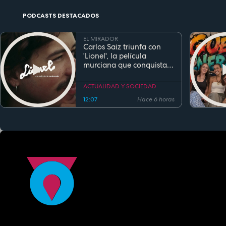
PODCASTS DESTACADOS
EL MIRADOR
Carlos Saiz triunfa con
'Lionel', la película
murciana que conquista
festivales antes de su
estreno
ACTUALIDAD Y SOCIEDAD
12:07
Hace 6 horas