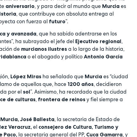
te
, y para decir al mundo que
es
aniversario
Murcia
, que contribuye con absoluta entrega al
istoria
royecta con fuerza al
”.
futuro
, que ha sabido adentrarse en los
ca y avanzada
ntes”, ha subrayado el jefe del
,
Ejecutivo regional
tación de
a lo largo de la historia,
murcianos ilustres
o el abogado y político
ridablanca
Antonio García
gión,
ha señalado que
es “ciudad
López Miras
Murcia
clamo de aquellos que, hace
, decidieron
1200 años
ida por el
”. Asimismo, ha recordado que la ciudad
sol
,
y fiel siempre a
ce de culturas
frontera de reinos
, la secretaria de Estado de
 Murcia, José Ballesta
el
ez Veracruz,
consejero de Cultura, Turismo y
la secretaria general del PP,
, y
e Paco,
Cuca Gamarra