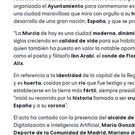
organizado el
para conmemorar es
Ayuntamiento
una ciudad maravillosa que mira con orgullo a su
h
desarrollo de una gran nación,
, y que se p
España
“La
de hoy es una ciudad
Murcia
moderna, dinámi
siglos creciendo en
para sus habita
calidad de vida
quien también ha puesto en valor la notable apor
como el poeta y filósofo
, el
Ibn Arabí
conde de Flo
.
Alix
En referencia a la
de la capital de la Re
identidad
y es
, cosidas por un
que fue testigo y re
huerta
río
establecerse en la tierra más
, siempre presid
fértil
“inició su recorrido por la
llamada a ser
historia
cru
y a su
”.
España
corona
El acto ha contado con la presencia del
alcalde de
Digitalización e Inteligencia Artificial,
María Gonzál
Deporte de la Comunidad de Madrid, Mariano d