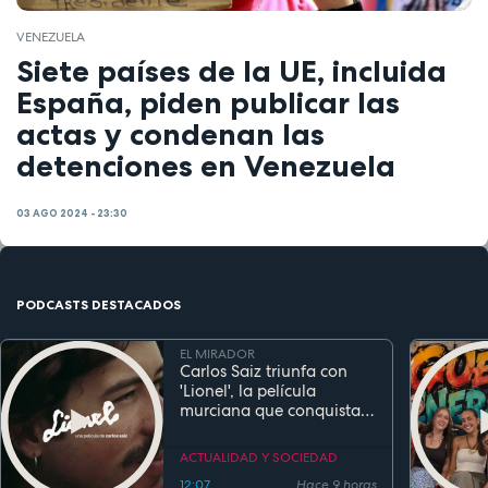
VENEZUELA
Siete países de la UE, incluida
España, piden publicar las
actas y condenan las
detenciones en Venezuela
03 AGO 2024 - 23:30
PODCASTS DESTACADOS
EL MIRADOR
Carlos Saiz triunfa con
'Lionel', la película
murciana que conquista
festivales antes de su
estreno
ACTUALIDAD Y SOCIEDAD
12:07
Hace 9 horas