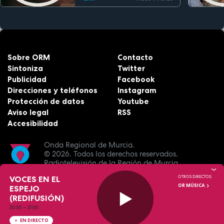
Sobre ORM
Contacto
Sintoniza
Twitter
Publicidad
Facebook
Direcciones y teléfonos
Instagram
Protección de datos
Youtube
Aviso legal
RSS
Accesibilidad
Onda Regional de Murcia.
© 2026.
Todos los derechos reservados.
Radiotelevisión de la Región de Murcia.
VOCES EN EL
OTROS DIRECTOS:
OR MÚSICA
ESPEJO
(REDIFUSIÓN)
20:30
—
21:00
EN DIRECTO