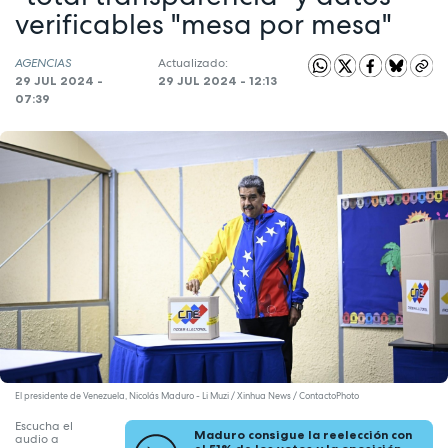
verificables "mesa por mesa"
AGENCIAS
Actualizado:
29 JUL 2024 -
29 JUL 2024 - 12:13
07:39
El presidente de Venezuela, Nicolás Maduro - Li Muzi / Xinhua News / ContactoPhoto
Escucha el
Maduro consigue la reelección con
audio a