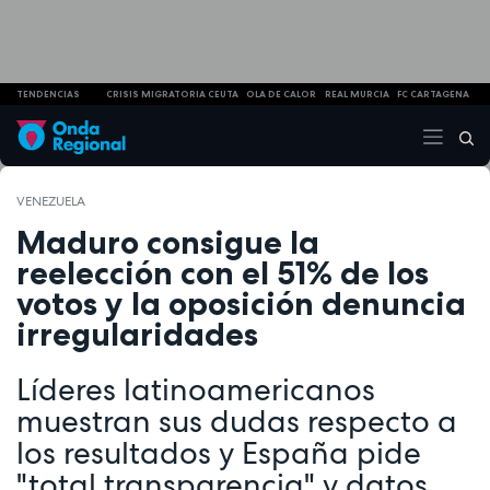
TENDENCIAS
CRISIS MIGRATORIA CEUTA
OLA DE CALOR
REAL MURCIA
FC CARTAGENA
VENEZUELA
Maduro consigue la
reelección con el 51% de los
votos y la oposición denuncia
irregularidades
Líderes latinoamericanos
muestran sus dudas respecto a
los resultados y España pide
"total transparencia" y datos