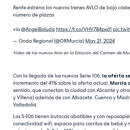
Renfe estrena los nuevos trenes AVLO de bajo cost
número de plazas
vía
@AngelBoluda
https://t.co/VHV784pxd1
pic.tw
— Onda Regional (@ORMurcia)
May 21, 2024
Vídeo de los nuevos Avlo en la Estación del Carmen de M
Con la llegada de los nuevos Serie 106,
la oferta s
incremento del 41% sobre la oferta actual.
Murcia c
sentido, que conectan la ciudad con Alicante y otras
y Villena) además de con Albacete, Cuenca y Madri
Valladolid.
Los S-106 tienen butacas abatibles y con reposapié
conectividad wifi, espacio para carritos de bebé y