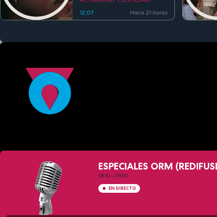
ACTUALIDAD Y SOCIEDAD
12:07
Hace 21 horas
ESPECIALES ORM (REDIFUS
08:30
—
09:00
EN DIRECTO