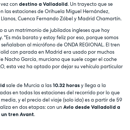
a vez con
. Un trayecto que se
destino a Valladolid
n las estaciones de Orihuela Miguel Hernández,
Los Llanos, Cuenca Fernando Zóbel y Madrid Chamartín.
aído a un matrimonio de jubilados ingleses que hoy
 "Es más barato y estoy feliz por eso, porque somos
", señalaban al micrófono de ONDA REGIONAL. El tren
dolid con parada en Madrid era usado por muchos
 de Nacho García, murciano que suele coger el coche
LO, esta vez ha optado por dejar su vehículo particular
sale de Murcia a las
y llega a la
lid
10.32 horas
das en todas las estaciones del recorrido por lo que
media, y el precio del viaje (solo ida) es a partir de 59
realiza en dos etapas: con un
Avlo desde Valladolid a
.
 un tren Avant