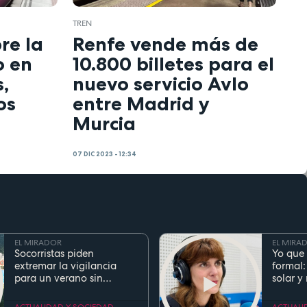
TREN
re la
Renfe vende más de
o en
10.800 billetes para el
,
nuevo servicio Avlo
os
entre Madrid y
Murcia
07 DIC 2023 - 12:34
EL MIRADOR
EL MIRA
Socorristas piden
Yo que 
extremar la vigilancia
formal:
para un verano sin
solar y
ahogamientos. Conoce la
regla de los 5 segundos