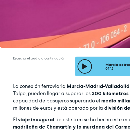
Escucha el audio a continuación
Murcia estre
07:12
La conexión ferroviaria
Murcia-Madrid-Valladolid
Talgo, pueden llegar a superar los
300 kilómetros
capacidad de pasajeros superando el
medio milla
millones de euros y está operado por la
división d
El
de este tren se ha hecho este m
viaje inaugural
madrileña de Chamartín y la murciana del Carm