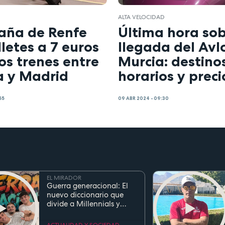
ALTA VELOCIDAD
ña de Renfe
Última hora sob
lletes a 7 euros
llegada del Avl
os trenes entre
Murcia: destinos
a y Madrid
horarios y preci
55
09 ABR 2024 - 09:30
EL MIRADOR
Guerra generacional: El
nuevo diccionario que
divide a Millennials y
Zetas