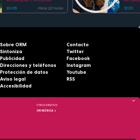
ACTUALIDAD Y SOCIEDAD
ACTUALI
20:05
Hace 22 horas
12:23
Sobre ORM
Contacto
Sintoniza
Twitter
Publicidad
Facebook
Direcciones y teléfonos
Instagram
Protección de datos
Youtube
Aviso legal
RSS
Accesibilidad
OTROS DIRECTOS:
OR MÚSICA