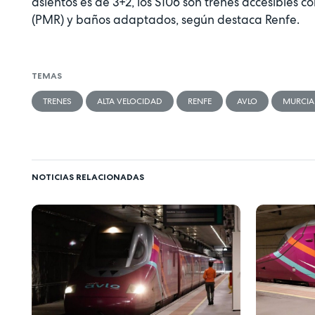
asientos es de 3+2, los S106 son trenes accesibles
(PMR) y baños adaptados, según destaca Renfe.
TEMAS
TRENES
ALTA VELOCIDAD
RENFE
AVLO
MURCIA
NOTICIAS RELACIONADAS