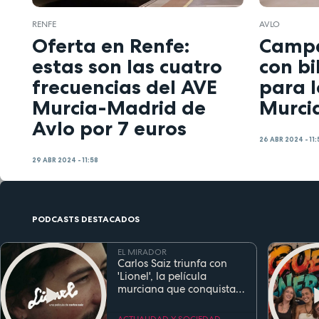
RENFE
AVLO
Oferta en Renfe:
Campa
estas son las cuatro
con bi
frecuencias del AVE
para l
Murcia-Madrid de
Murci
Avlo por 7 euros
26 ABR 2024 - 11:
29 ABR 2024 - 11:58
PODCASTS DESTACADOS
EL MIRADOR
Carlos Saiz triunfa con
'Lionel', la película
murciana que conquista
festivales antes de su
estreno