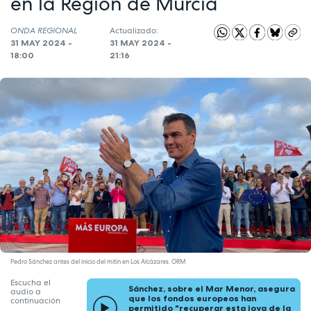
en la Región de Murcia
ONDA REGIONAL
Actualizado:
31 MAY 2024 -
31 MAY 2024 -
18:00
21:16
Pedro Sánchez antes del inicio del mitin en Los Alcázares. ORM
Escucha el
Sánchez, sobre el Mar Menor, asegura
audio a
que los fondos europeos han
continuación
permitido "recuperar esta joya de la